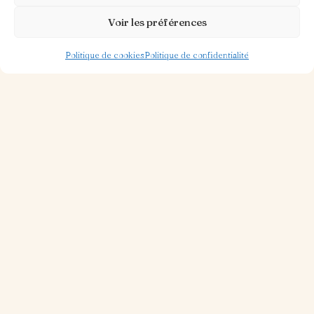
Voir les préférences
30 OCT. 2025
1 MIN DE LECTURE
Archi-simple !
Politique de cookies
Politique de confidentialité
Lire
la suite