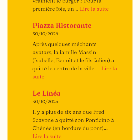
vraiment le burger ? Pour la
:
première fois, un…
Lire la suite
Petit
Piazza Ristorante
traité
du
30/10/2025
burger
Après quelques méchants
avatars, la famille Massin
(Isabelle, Benoit et le fils Julien) a
quitté le centre de la ville.…
Lire la
:
suite
Piazza
Le Linéa
Ristorante
30/10/2025
Il y a plus de six ans que Fred
Scavone a quitté son Ponticino à
Chênée (en bordure du pont)…
:
Lire la suite