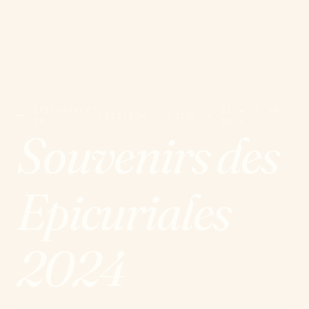
EPICURIALES
21 → 25 MAI
E
ÉDITION
·
LIÈGE
·
20
2026
Souvenirs des
Epicuriales
2024