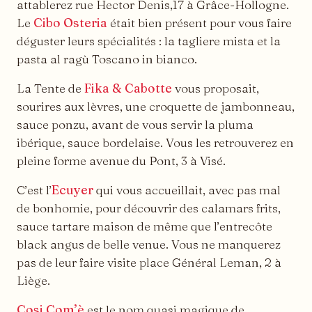
attablerez rue Hector Denis,17 à Grâce-Hollogne.
Le
Cibo Osteria
était bien présent pour vous faire
déguster leurs spécialités : la tagliere mista et la
pasta al ragù Toscano in bianco.
La Tente de
Fika & Cabotte
vous proposait,
sourires aux lèvres, une croquette de jambonneau,
sauce ponzu, avant de vous servir la pluma
ibérique, sauce bordelaise. Vous les retrouverez en
pleine forme avenue du Pont, 3 à Visé.
C’est l’
Ecuyer
qui vous accueillait, avec pas mal
de bonhomie, pour découvrir des calamars frits,
sauce tartare maison de même que l’entrecôte
black angus de belle venue. Vous ne manquerez
pas de leur faire visite place Général Leman, 2 à
Liège.
Cosi Com’è
est le nom quasi magique de