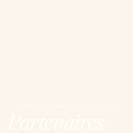
E
20
ÉDITION
·
LIÈGE
·
21 → 25 MAI 2026
Partenaires