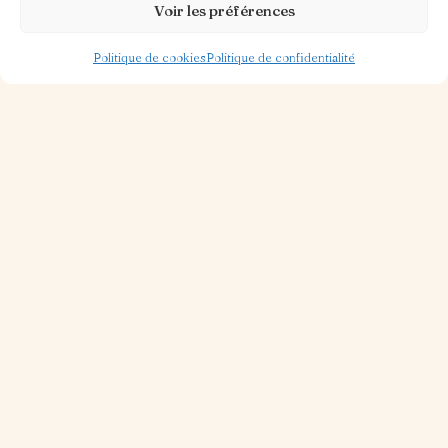
Voir les préférences
Politique de cookies
Politique de confidentialité
30 OCT. 2025
1 MIN DE LECTURE
Piazza Ristorante
Lire la suite