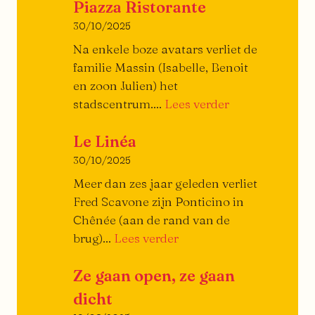
Piazza Ristorante
traktaat
over
30/10/2025
de
Na enkele boze avatars verliet de
burger
familie Massin (Isabelle, Benoit
en zoon Julien) het
Piazza
stadscentrum....
Lees verder
Ristorante
Le Linéa
30/10/2025
Meer dan zes jaar geleden verliet
Fred Scavone zijn Ponticino in
Chênée (aan de rand van de
De
brug)...
Lees verder
Linéa
Ze gaan open, ze gaan
dicht