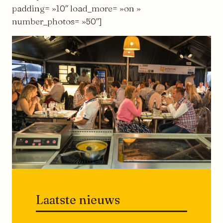
padding= »10″ load_more= »on »
number_photos= »50″]
Laatste nieuws