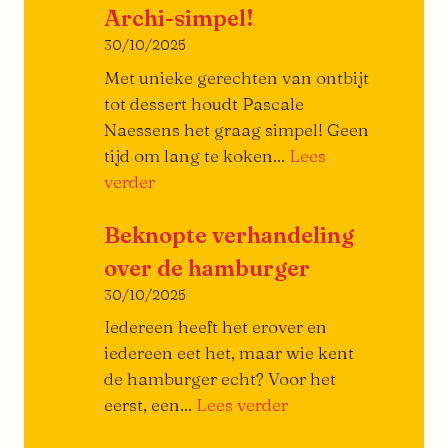
Archi-simpel!
30/10/2025
Met unieke gerechten van ontbijt
tot dessert houdt Pascale
Naessens het graag simpel! Geen
tijd om lang te koken...
Lees
Archi-
verder
simpel!
Beknopte verhandeling
over de hamburger
30/10/2025
Iedereen heeft het erover en
iedereen eet het, maar wie kent
de hamburger echt? Voor het
:
eerst, een...
Lees verder
Klein