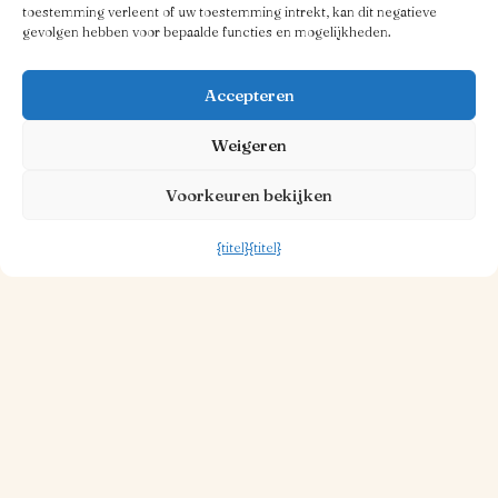
toestemming verleent of uw toestemming intrekt, kan dit negatieve
gevolgen hebben voor bepaalde functies en mogelijkheden.
Accepteren
Weigeren
Voorkeuren bekijken
{titel}
{titel}
30 OKT. 2025
1 MINUUT LEESTIJD
Piazza Ristorante
Lees meer