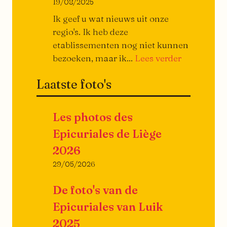
19/08/2025
Ik geef u wat nieuws uit onze
regio's. Ik heb deze
etablissementen nog niet kunnen
Ze
bezoeken, maar ik...
Lees verder
gaan
Laatste foto's
open,
ze
gaan
Les photos des
dicht…
Epicuriales de Liège
2026
29/05/2026
De foto's van de
Epicuriales van Luik
2025