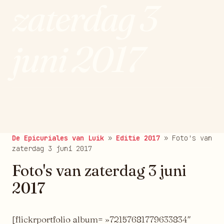
zaterdag 3
juni 2017
publié le 09/06/2017
De Epicuriales van Luik
»
Editie 2017
»
Foto's van
zaterdag 3 juni 2017
Foto's van zaterdag 3 juni
2017
[flickrportfolio album= »72157681779633834″