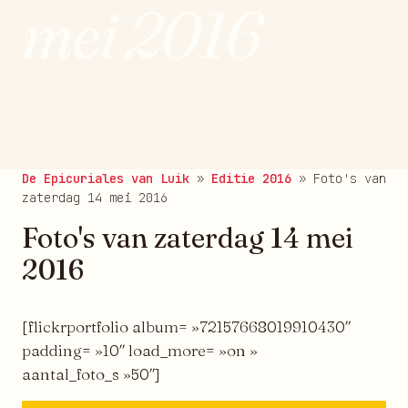
mei 2016
gepubliceerd op 22/05/2016
De Epicuriales van Luik
»
Editie 2016
»
Foto's van
zaterdag 14 mei 2016
Foto's van zaterdag 14 mei
2016
[flickrportfolio album= »72157668019910430″
padding= »10″ load_more= »on »
aantal_foto_s »50″]