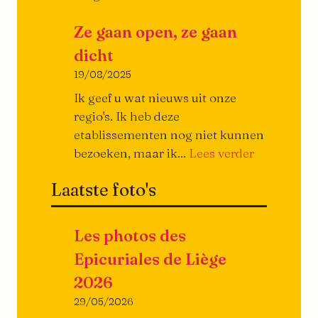
Linéa
Ze gaan open, ze gaan
dicht
19/08/2025
Ik geef u wat nieuws uit onze
regio's. Ik heb deze
etablissementen nog niet kunnen
Ze
bezoeken, maar ik...
Lees verder
gaan
Laatste foto's
open,
ze
gaan
Les photos des
dicht…
Epicuriales de Liège
2026
29/05/2026