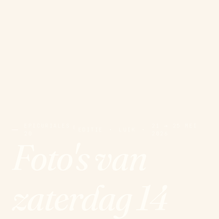
EPICURIALES
21 → 25 MEI
E
EDITIE
·
LUIK
·
20
2026
Foto's van
zaterdag 14