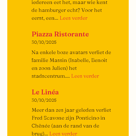
iedereen eet het, maar wie kent
de hamburger echt? Voor het
:
eerst, een...
Lees verder
Klein
Piazza Ristorante
traktaat
over
30/10/2025
de
Na enkele boze avatars verliet de
burger
familie Massin (Isabelle, Benoit
en zoon Julien) het
Piazza
stadscentrum....
Lees verder
Ristorante
Le Linéa
30/10/2025
Meer dan zes jaar geleden verliet
Fred Scavone zijn Ponticino in
Chênée (aan de rand van de
De
brug)...
Lees verder