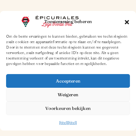
Toestemming beheren
Om de beste ervaringen te kunnen bieden, gebruiken we technologieën
zoals cookies om apparaatinformatie op te slaan en/of te raadplegen.
Door in te stemmen met deze technologieën kunnen we gegevens
verwerken, zoals surfgedrag of unieke ID's op deze site. Als u geen
toestemming verleent of uw toestemming intrekt, kan dit negatieve
gevolgen hebben voor bepaalde functies en mogelijkheden.
Accepteren
Weigeren
Voorkeuren bekijken
30 OKT. 2025
1 MINUUT LEESTIJD
Piazza Ristorante
{titel}
{titel}