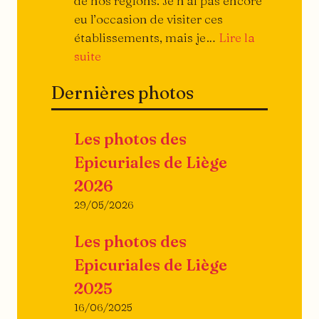
de nos régions. Je n’ai pas encore
eu l’occasion de visiter ces
établissements, mais je…
Lire la
:
suite
Ils
Dernières photos
ouvrent,
ils
ferment…
Les photos des
Epicuriales de Liège
2026
29/05/2026
Les photos des
Epicuriales de Liège
2025
16/06/2025