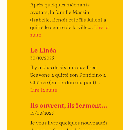
burger
Après quelques méchants
avatars, la famille Massin
(Isabelle, Benoit et le fils Julien) a
quitté le centre de la ville.…
Lire la
:
suite
Piazza
Le Linéa
Ristorante
30/10/2025
Il y a plus de six ans que Fred
Scavone a quitté son Ponticino à
Chênée (en bordure du pont)…
:
Lire la suite
Le
Ils ouvrent, ils ferment…
Linéa
19/08/2025
Je vous livre quelques nouveautés