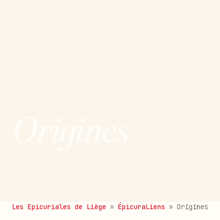
EPICURIALES
21 → 25 MAI
E
ÉDITION
·
LIÈGE
·
20
2026
Origines
publié le 19/08/2025
Les Epicuriales de Liège
»
ÉpicuraLiens
»
Origines