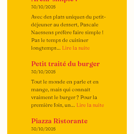
30/10/2025
Avec des plats uniques du petit-
déjeuner au dessert, Pascale
Naessens préfère faire simple !
Pas le temps de cuisiner
:
longtemps…
Lire la suite
Archi-
Petit traité du burger
simple
!
30/10/2025
Tout le monde en parle et en
mange, mais qui connaît
vraiment le burger ? Pour la
:
première fois, un…
Lire la suite
Petit
Piazza Ristorante
traité
du
30/10/2025