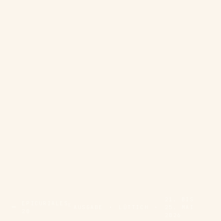
21. BIS
EPICURIALES
E
AUSGABE
·
LÜTTICH
·
25. MAI
20
2026