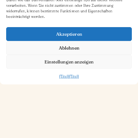
verarbeiten. Wenn Sie nicht zustimmen oder Ihre Zustimmung
widerrufen, können bestimmte Funktionen und Eigenschaften
beeinträchtigt werden.
Akzeptieren
Ablehnen
Einstellungen anzeigen
{Titel}
{Titel}
30. OKT. 2025
1 MINUTE LESEZEIT
Piazza Ristorante