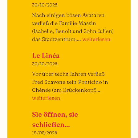
den
30/10/2025
Burger
Nach einigen bösen Avataren
verließ die Familie Massin
(Isabelle, Benoit und Sohn Julien)
Piazza
das Stadtzentrum.…
weiterlesen
Ristorante
Le Linéa
30/10/2025
Vor über sechs Jahren verließ
Fred Scavone sein Ponticino in
Le
Chênée (am Brückenkopf)...
Linéa
weiterlesen
Sie öffnen, sie
schließen...
19/08/2025