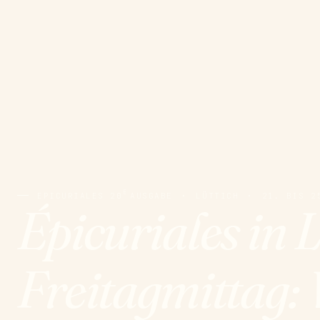
E
EPICURIALES 20
AUSGABE
·
LÜTTICH
·
21. BIS 2
Épicuriales in 
Freitagmittag: