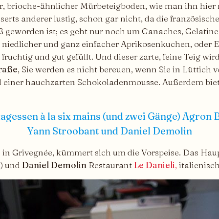
er, brioche-ähnlicher Mürbeteigboden, wie man ihn hie
erts anderer lustig, schon gar nicht, da die französische
süß geworden ist; es geht nur noch um Ganaches, Gelati
 zu niedlicher und ganz einfacher Aprikosenkuchen, oder
 fruchtig und gut gefüllt. Und dieser zarte, feine Teig wi
raße
, Sie werden es nicht bereuen, wenn Sie in Lüttich 
nd einer hauchzarten Schokoladenmousse. Außerdem biet
tagessen à la six mains (und zwei Gänge) Agron Bi
Yann Stroobant und Daniel Demolin
s
in Grivegnée, kümmert sich um die Vorspeise. Das Hau
n) und
Daniel Demolin
Restaurant
Le Danieli
,
italienisch