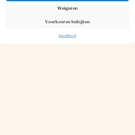
Weigeren
Voorkeuren bekijken
{titel}
{titel}
30 OKT. 2025
1 MINUUT LEESTIJD
Beknopte verhandeling over de
hamburger
Lees meer