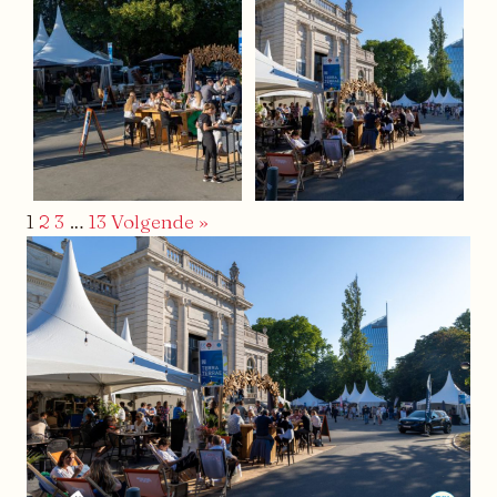
1
2
3
…
13
Volgende »