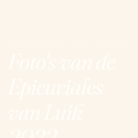
EPICURIALES
21 → 25 MEI
E
EDITIE
·
LUIK
·
20
2026
Foto's van de
Epicuriales
van Luik
2022