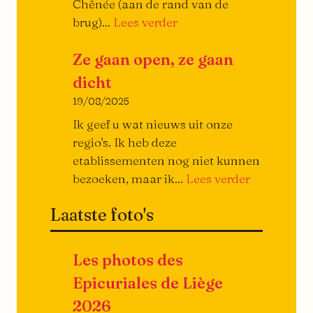
Chênée (aan de rand van de
De
brug)...
Lees verder
Linéa
Ze gaan open, ze gaan
dicht
19/08/2025
Ik geef u wat nieuws uit onze
regio's. Ik heb deze
etablissementen nog niet kunnen
Ze
bezoeken, maar ik...
Lees verder
gaan
Laatste foto's
open,
ze
gaan
Les photos des
dicht…
Epicuriales de Liège
2026