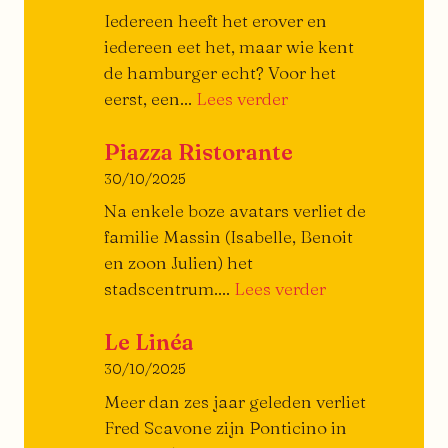
Iedereen heeft het erover en
iedereen eet het, maar wie kent
de hamburger echt? Voor het
:
eerst, een...
Lees verder
Klein
Piazza Ristorante
traktaat
over
30/10/2025
de
Na enkele boze avatars verliet de
burger
familie Massin (Isabelle, Benoit
en zoon Julien) het
Piazza
stadscentrum....
Lees verder
Ristorante
Le Linéa
30/10/2025
Meer dan zes jaar geleden verliet
Fred Scavone zijn Ponticino in