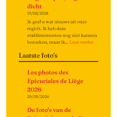
dicht
19/08/2025
Ik geef u wat nieuws uit onze
regio's. Ik heb deze
etablissementen nog niet kunnen
Ze
bezoeken, maar ik...
Lees verder
gaan
Laatste foto's
open,
ze
gaan
Les photos des
dicht…
Epicuriales de Liège
2026
29/05/2026
De foto's van de