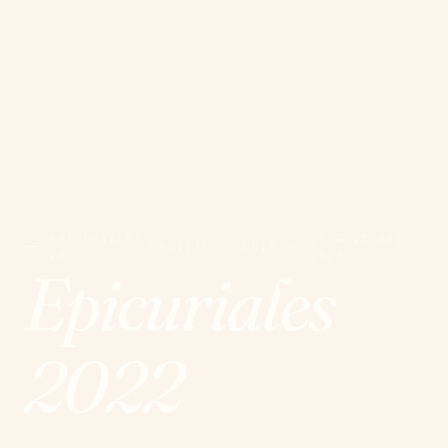
EPICURIALES
21 → 25 MEI
E
EDITIE
·
LUIK
·
20
2026
Epicuriales
2022