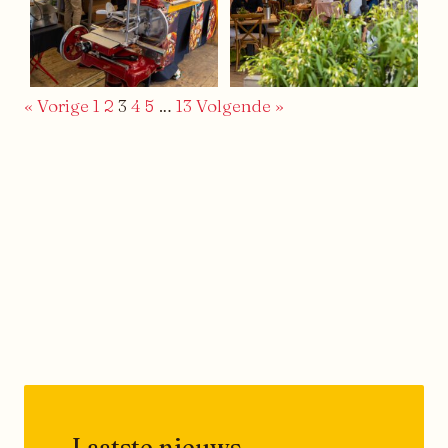
« Vorige
1
2
3
4
5
…
13
Volgende »
Laatste nieuws