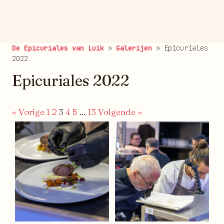
gepubliceerd op 29/06/2022
De Epicuriales van Luik
»
Galerijen
»
Epicuriales
2022
Epicuriales 2022
« Vorige
1
2
3
4
5
…
13
Volgende »