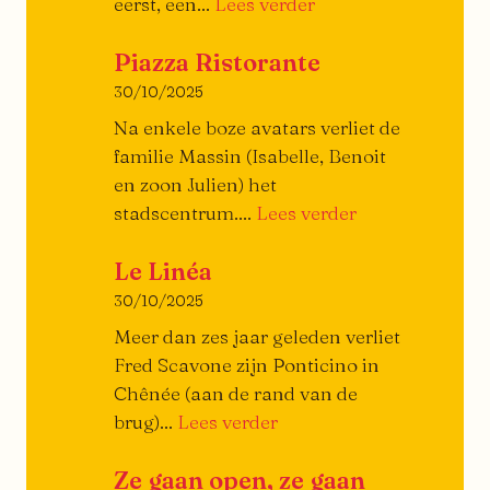
:
eerst, een...
Lees verder
Klein
Piazza Ristorante
traktaat
over
30/10/2025
de
Na enkele boze avatars verliet de
burger
familie Massin (Isabelle, Benoit
en zoon Julien) het
Piazza
stadscentrum....
Lees verder
Ristorante
Le Linéa
30/10/2025
Meer dan zes jaar geleden verliet
Fred Scavone zijn Ponticino in
Chênée (aan de rand van de
De
brug)...
Lees verder
Linéa
Ze gaan open, ze gaan