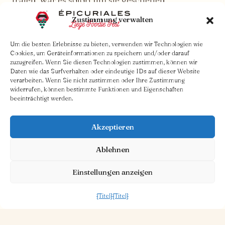
Tatsächlich fahren dort bereits über 15
Zustimmung verwalten
Restaurants und ebenso viele Drehspieße durch
die Straßen, um Feinschmecker aller Art zu
Um die besten Erlebnisse zu bieten, verwenden wir Technologien wie
treffen.
Cookies, um Geräteinformationen zu speichern und/oder darauf
zuzugreifen. Wenn Sie diesen Technologien zustimmen, können wir
Daten wie das Surfverhalten oder eindeutige IDs auf dieser Website
Es war daher dringend notwendig, die Belgier,
verarbeiten. Wenn Sie nicht zustimmen oder Ihre Zustimmung
wahre Hedonisten der Feste und der
widerrufen, können bestimmte Funktionen und Eigenschaften
Gaumenfreuden, in die große Gueuleton-Familie
beeinträchtigt werden.
aufzunehmen. Dies ist nun geschehen mit der
Übernahme des ersten belgischen Tournebroche.
Akzeptieren
Ein Restaurant wird 2023 mit großer Sicherheit
Ablehnen
folgen, zur Freude all jener, die Geselligkeit,
Teilen, guten Wein... und die guten Dinge des
Einstellungen anzeigen
Lebens lieben!
{Titel}
{Titel}
Parv. Saint-Pierre 1 · 1150 Woluwe-Saint-Pierre