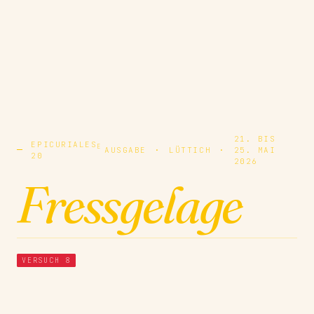
21. BIS
EPICURIALES
E
AUSGABE
·
LÜTTICH
·
25. MAI
20
2026
Fressgelage
VERSUCH 8