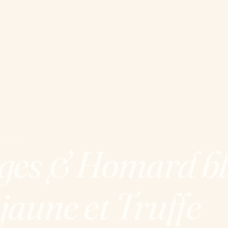
 2026
rges & Homard bl
jaune et Truffe