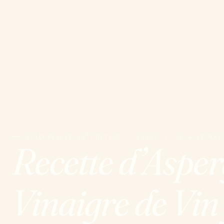
E
EPICURIALES 20
ÉDITION
·
LIÈGE
·
21 → 25 MAI
Recette d’Aspe
Vinaigre de Vin 