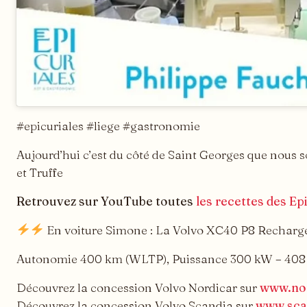
#epicuriales #liege #gastronomie
Aujourd’hui c’est du côté de Saint Georges que nous 
et Truffe
Retrouvez sur YouTube toutes
les recettes des Ep
En voiture Simone : La Volvo XC40 P8 Recharge e
Autonomie 400 km (WLTP), Puissance 300 kW – 408 c
Découvrez la concession Volvo Nordicar sur
www.nor
Découvrez la concession Volvo Scandia sur
www.sca