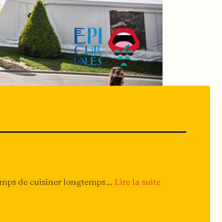
:
 temps de cuisiner longtemps…
Lire la suite
Archi-
simple
!