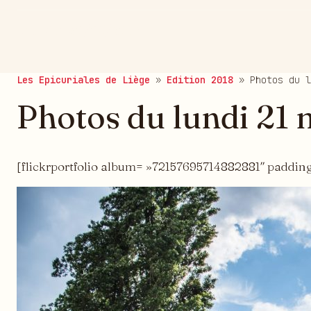
publié le 30/05/2018
Les Epicuriales de Liège
»
Edition 2018
»
Photos du l
Photos du lundi 21 
[flickrportfolio album= »72157695714882881″ paddin