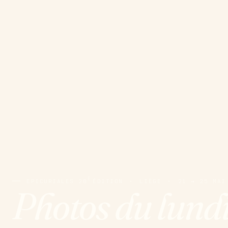
E
EPICURIALES 20
ÉDITION
·
LIÈGE
·
21 → 25 MAI
Photos du lund