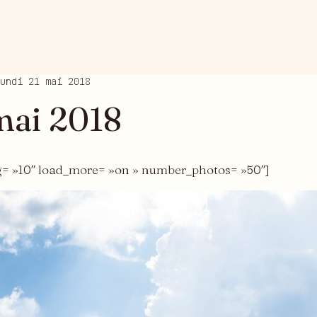
undi 21 mai 2018
mai 2018
g= »10″ load_more= »on » number_photos= »50″]