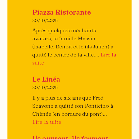
Petit
Piazza Ristorante
traité
du
30/10/2025
burger
Après quelques méchants
avatars, la famille Massin
(Isabelle, Benoit et le fils Julien) a
quitté le centre de la ville.…
Lire la
:
suite
Piazza
Le Linéa
Ristorante
30/10/2025
Il y a plus de six ans que Fred
Scavone a quitté son Ponticino à
Chênée (en bordure du pont)…
:
Lire la suite
Le
Ils ouvrent, ils ferment…
Linéa