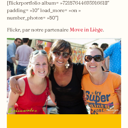
[flickrportfolio album= »72157644693916618″
padding= »10″ load_more= »on »
number_photos= »50″]
Flickr, par notre partenaire
Move in Liège
.