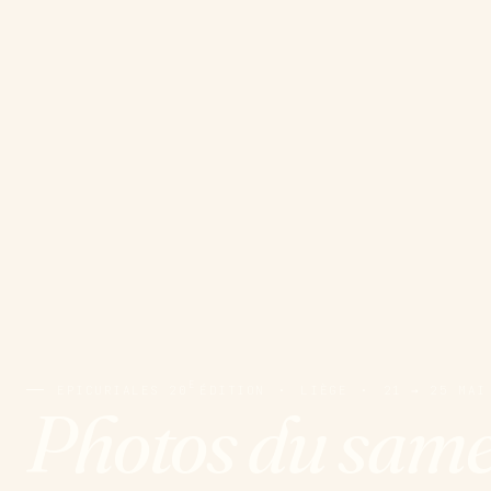
E
EPICURIALES 20
ÉDITION
·
LIÈGE
·
21 → 25 MAI
Photos du same