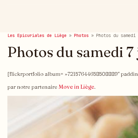
publié le 08/06/2014
Les Epicuriales de Liège
»
Photos
»
Photos du samedi 
Photos du samedi 7 
[flickrportfolio album= »72157644658508889″ paddi
par notre partenaire
Move in Liège
.