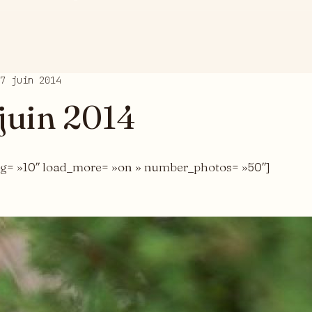
7 juin 2014
juin 2014
ng= »10″ load_more= »on » number_photos= »50″]