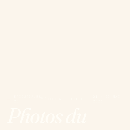
EPICURIALES
21 → 25 MAI
E
ÉDITION
·
LIÈGE
·
20
2026
Photos du