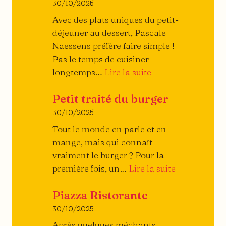
30/10/2025
Avec des plats uniques du petit-
déjeuner au dessert, Pascale
Naessens préfère faire simple !
Pas le temps de cuisiner
:
longtemps…
Lire la suite
Archi-
Petit traité du burger
simple
!
30/10/2025
Tout le monde en parle et en
mange, mais qui connaît
vraiment le burger ? Pour la
:
première fois, un…
Lire la suite
Petit
Piazza Ristorante
traité
du
30/10/2025
burger
Après quelques méchants