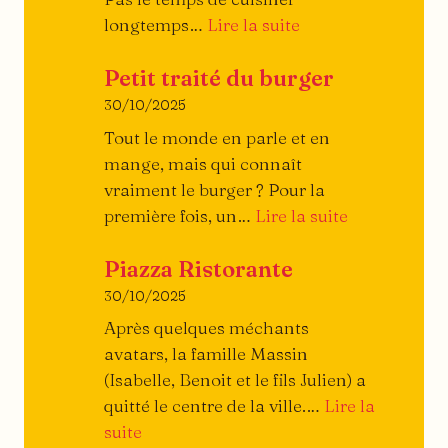
:
longtemps…
Lire la suite
Archi-
Petit traité du burger
simple
!
30/10/2025
Tout le monde en parle et en
mange, mais qui connaît
vraiment le burger ? Pour la
:
première fois, un…
Lire la suite
Petit
Piazza Ristorante
traité
du
30/10/2025
burger
Après quelques méchants
avatars, la famille Massin
(Isabelle, Benoit et le fils Julien) a
quitté le centre de la ville.…
Lire la
:
suite