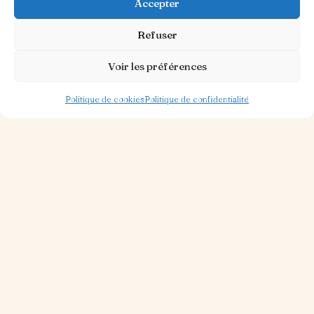
Accepter
Refuser
Voir les préférences
Politique de cookies
Politique de confidentialité
30 OCT. 2025
1 MIN DE LECTURE
Piazza Ristorante
Lire la suite