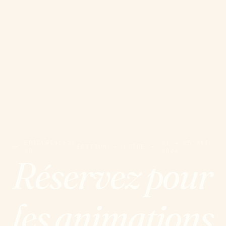
EPICURIALES
21 → 25 MAI
E
ÉDITION
·
LIÈGE
·
20
2026
Réservez pour
les animations