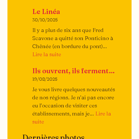
Piazza
Le Linéa
Ristorante
30/10/2025
Il y a plus de six ans que Fred
Scavone a quitté son Ponticino à
Chênée (en bordure du pont)…
:
Lire la suite
Le
Ils ouvrent, ils ferment…
Linéa
19/08/2025
Je vous livre quelques nouveautés
de nos régions. Je n’ai pas encore
eu l’occasion de visiter ces
établissements, mais je…
Lire la
:
suite
Ils
Dernières photos
ouvrent,