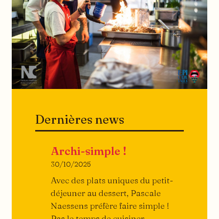
Dernières news
Archi-simple !
30/10/2025
Avec des plats uniques du petit-
déjeuner au dessert, Pascale
Naessens préfère faire simple !
Pas le temps de cuisiner