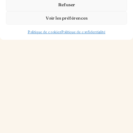
Refuser
Voir les préférences
Politique de cookies
Politique de confidentialité
30 OCT. 2025
1 MIN DE LECTURE
Piazza Ristorante