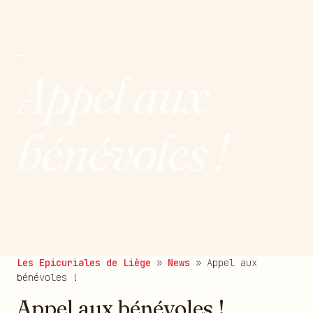
EPICURIALES
21 → 25 MAI
E
ÉDITION
·
LIÈGE
·
20
2026
Appel aux
bénévoles !
publié le 09/05/2018
Les Epicuriales de Liège
»
News
»
Appel aux
bénévoles !
Appel aux bénévoles !