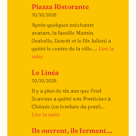
Piazza Ristorante
traité
du
30/10/2025
burger
Après quelques méchants
avatars, la famille Massin
(Isabelle, Benoit et le fils Julien) a
quitté le centre de la ville.…
Lire la
:
suite
Piazza
Le Linéa
Ristorante
30/10/2025
Il y a plus de six ans que Fred
Scavone a quitté son Ponticino à
Chênée (en bordure du pont)…
:
Lire la suite
Le
Ils ouvrent, ils ferment…
Linéa