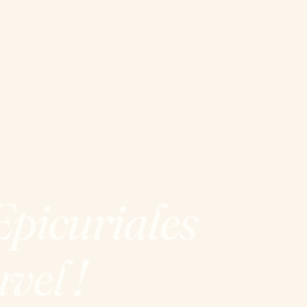
Epicuriales
vel !