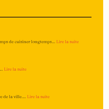
:
 temps de cuisiner longtemps…
Lire la suite
Archi-
simple
!
:
n…
Lire la suite
Petit
traité
du
burger
:
e de la ville.…
Lire la suite
Piazza
Ristorante