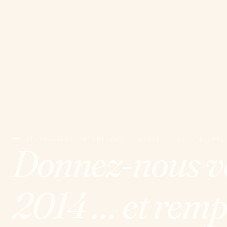
E
EPICURIALES 20
ÉDITION
·
LIÈGE
·
21 → 25 MAI
Donnez-nous vot
2014 … et remp