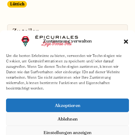
Lüttich
Zu teilen
Zustimmung verwalten
Wurstplatte
20 €
Um die besten Erlebnisse zu bieten, verwenden wir Technologien wie
Friture
16€
Cookies, um Geräteinformationen zu speichern und/oder darauf
zuzugreifen. Wenn Sie diesen Technologien zustimmen, können wir
Zum Genießen
Daten wie das Surfverhalten oder eindeutige IDs auf dieser Website
verarbeiten. Wenn Sie nicht zustimmen oder Ihre Zustimmung
Brüsseler Waffel - Rindertatar auf
widerrufen, können bestimmte Funktionen und Eigenschaften
beeinträchtigt werden.
italienische Art
16€
Brüsseler Waffel - Lachs-Tatar
16€
Akzeptieren
Oktopus am Brasero
28€
Ablehnen
Lachs am Brasero
24€
Einstellungen anzeigen