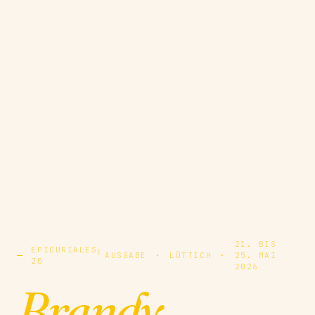
21. BIS
EPICURIALES
E
AUSGABE
·
LÜTTICH
·
25. MAI
20
2026
Brandy